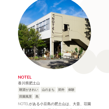
TOKYO
Industrial-heritage
KANAGAWA
Countryside
福井県
山梨県
FUKUI
YAMANASHI
愛知県
三重県
AICHI
MIE
兵庫県
奈良県
HYOGO
NARA
岡山県
広島県
OKAYAMA
HIROSHIMA
愛媛県
高知県
NOTEL
EHIME
KOCHI
香川県肥土山
眺望がきれい
山のまち
郊外
体験
熊本県
大分県
田園風景
島
KUMAMOTO
OITA
NOTELがある小豆島の肥土山は、大昔、荘園