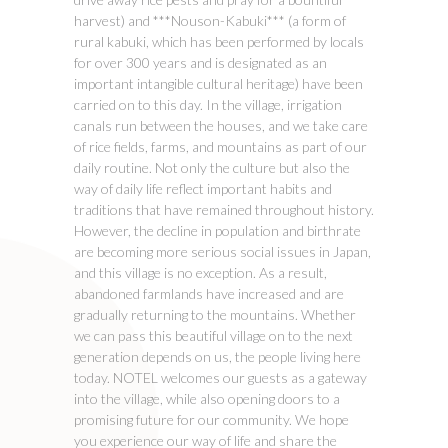
harvest) and ***Nouson-Kabuki*** (a form of
rural kabuki, which has been performed by locals
for over 300 years and is designated as an
important intangible cultural heritage) have been
carried on to this day. In the village, irrigation
canals run between the houses, and we take care
of rice fields, farms, and mountains as part of our
daily routine. Not only the culture but also the
way of daily life reflect important habits and
traditions that have remained throughout history.
However, the decline in population and birthrate
are becoming more serious social issues in Japan,
and this village is no exception. As a result,
abandoned farmlands have increased and are
gradually returning to the mountains. Whether
we can pass this beautiful village on to the next
generation depends on us, the people living here
today. NOTEL welcomes our guests as a gateway
into the village, while also opening doors to a
promising future for our community. We hope
you experience our way of life and share the