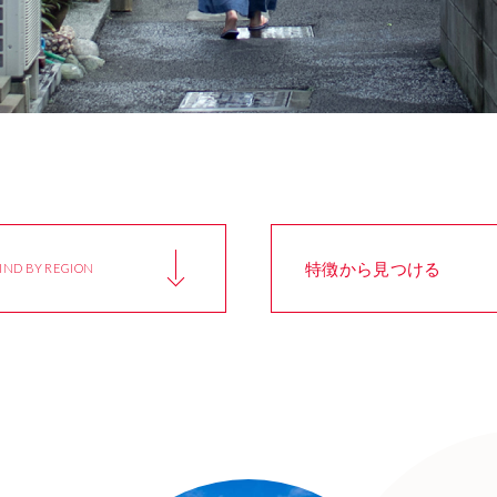
特徴から見つける
IND BY REGION
岩手県
眺望がきれい
宮城県
海のまち
IWATE
Beautiful View
MIYAGI
Seaside Town
茨城県
市場・商店街
栃木県
歴史的街並
IBARAKI
Market & Shopping Street
TOCHIGI
Historical Towns
東京都
産業遺産
神奈川県
田園風景