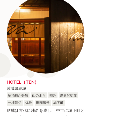
NIGATA
Sento
長野県
NAGANO
滋賀県
SHIGA
和歌山県
WAKAYAMA
山口県
YAMAGUCHI
福岡県
HOTEL（TEN）
FUKUOKA
茨城県結城
宿泊棟が分散
山のまち
郊外
歴史的街並
宮崎県
一棟貸切
体験
田園風景
城下町
MIYAZAKI
結城は古代に地名を成し、 中世に城下町と