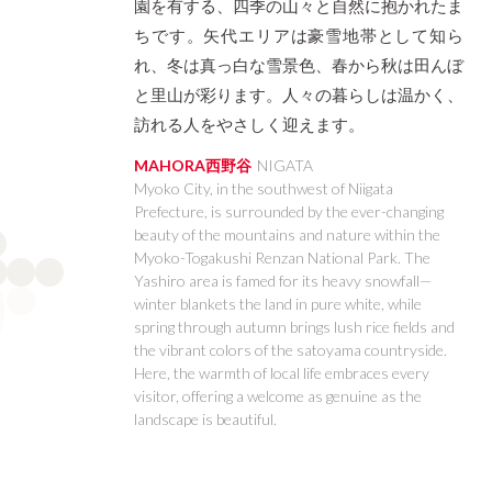
園を有する、四季の山々と自然に抱かれたま
KAGOSHIMA
OKINAWA
ちです。矢代エリアは豪雪地帯として知ら
れ、冬は真っ白な雪景色、春から秋は田んぼ
と里山が彩ります。人々の暮らしは温かく、
訪れる人をやさしく迎えます。
MAHORA西野谷
NIGATA
Myoko City, in the southwest of Niigata
Prefecture, is surrounded by the ever-changing
beauty of the mountains and nature within the
Myoko-Togakushi Renzan National Park. The
Yashiro area is famed for its heavy snowfall—
winter blankets the land in pure white, while
spring through autumn brings lush rice fields and
the vibrant colors of the satoyama countryside.
Here, the warmth of local life embraces every
visitor, offering a welcome as genuine as the
landscape is beautiful.