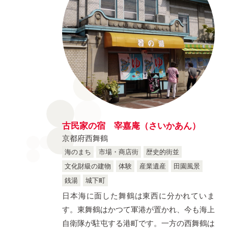
古民家の宿 宰嘉庵（さいかあん）
京都府西舞鶴
海のまち
市場・商店街
歴史的街並
文化財級の建物
体験
産業遺産
田園風景
銭湯
城下町
日本海に面した舞鶴は東西に分かれていま
す。東舞鶴はかつて軍港が置かれ、今も海上
自衛隊が駐屯する港町です。一方の西舞鶴は