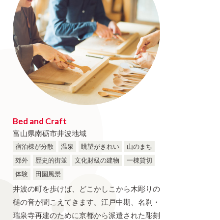
Bed and Craft
富山県南砺市井波地域
宿泊棟が分散
温泉
眺望がきれい
山のまち
郊外
歴史的街並
文化財級の建物
一棟貸切
体験
田園風景
井波の町を歩けば、どこかしこから木彫りの
槌の音が聞こえてきます。江戸中期、名刹・
瑞泉寺再建のために京都から派遣された彫刻