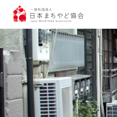
トップページ
お知らせ
まちやど協会について
まちやどについて
まちやどを見つける
入会案内