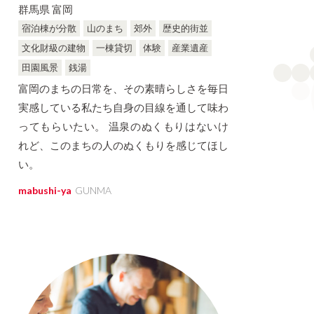
群馬県 富岡
宿泊棟が分散
山のまち
郊外
歴史的街並
文化財級の建物
一棟貸切
体験
産業遺産
田園風景
銭湯
富岡のまちの日常を、その素晴らしさを毎日
実感している私たち自身の目線を通して味わ
ってもらいたい。 温泉のぬくもりはないけ
れど、このまちの人のぬくもりを感じてほし
い。
mabushi-ya
GUNMA