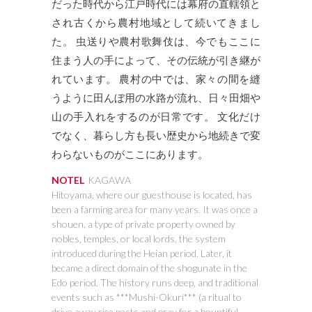
だった時代から江戸時代には幕府の直轄領と
され古くから農村地域として続いてきまし
た。 虫送りや農村歌舞伎は、今でもここに
住まう人の手によって、その伝統が引き継が
れています。 農村の中では、家々の間を縫
うように田んぼ用の水路が流れ、日々田畑や
山の手入れをするのが日常です。 文化だけ
でなく、暮らし方も長い歴史から地続きで変
わらないものがここにあります。
NOTEL
KAGAWA
Hitoyama, where our guesthouse is located, has
been a farming area for many years. It was once a
shouen, a type of private property owned by
nobles, temples, or local lords, the system
introduced during the Heian period. Later, it
became a direct domain of the shogunate in the
Edo period. The history runs deep, and traditional
events such as ***Mushi-Okuri*** (a ritual to
drive away rice pests and pray for a bountiful