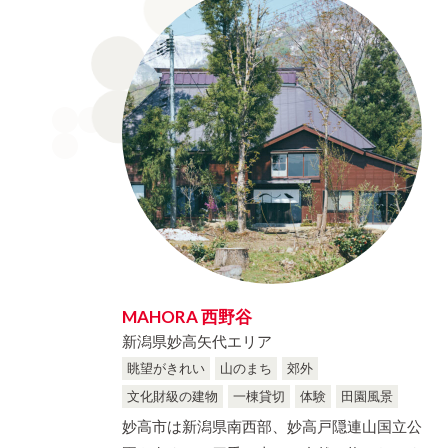
SAITAMA
Limited to One Group Only
CHIBA
experience
富山県
島
石川県
城下町
TOYAMA
island
ISHIKAWA
Old castle town
岐阜県
静岡県
GIFU
SHIZUOKA
京都府
大阪府
KYOTO
OSAKA
鳥取県
島根県
TOTTORI
SHIMANE
徳島県
香川県
MAHORA 西野谷
TOSHIMA
KAGAWA
新潟県妙高矢代エリア
眺望がきれい
山のまち
郊外
佐賀県
長崎県
文化財級の建物
一棟貸切
体験
田園風景
SAGA
NAGASAKI
妙高市は新潟県南西部、妙高戸隠連山国立公
鹿児島県
沖縄県