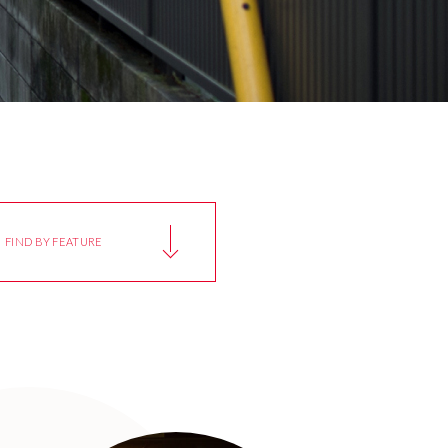
FIND BY FEATURE
秋田県
山のまち
AKITA
Mountain Town
群馬県
文化財級の建物
cape
GUNMA
Cultural Property Class
新潟県
銭湯