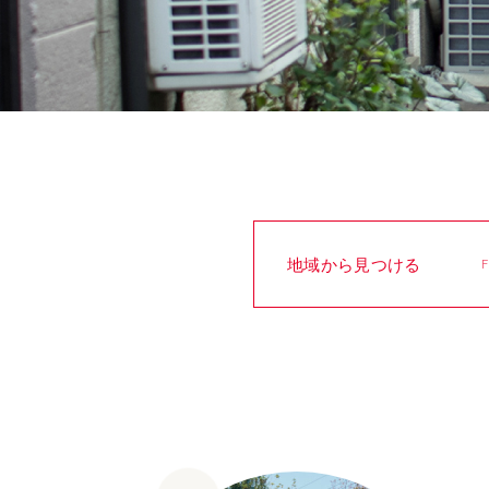
お問い合わせ
Facebook
地域から見つける
F
北海道
宿泊棟が分散
青森県
温泉
HOKKAIDO
Dispersed Lodgings
AOMORI
Hot Spring
山形県
郊外
福島県
都市
YAMAGATA
In the Suburbs
FUKUSHIMA
In the City
埼玉県
一棟貸切
千葉県
体験