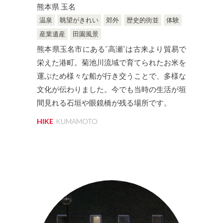
熊本県 玉名
温泉
眺望がきれい
郊外
歴史的街並
体験
産業遺産
田園風景
熊本県玉名市にある“高瀬”は古来より貿易で
栄えた港町。菊池川流域で育てられたお米を
運ぶため様々な船が行き交うことで、多様な
文化が伝わりました。今でも当時の生活が垣
間見れる石垣や眼鏡橋が残る場所です。
HIKE
KUMAMOTO