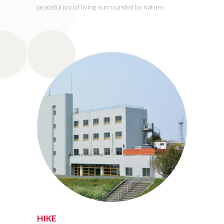
peaceful joy of living surrounded by nature.
HIKE