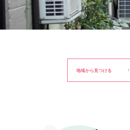
お問い合わせ
Facebook
地域から見つける
F
北海道
宿泊棟が分散
青森県
温泉
HOKKAIDO
Dispersed Lodgings
AOMORI
Hot Spring
山形県
郊外
福島県
都市
YAMAGATA
In the Suburbs
FUKUSHIMA
In the City
埼玉県
一棟貸切
千葉県
体験