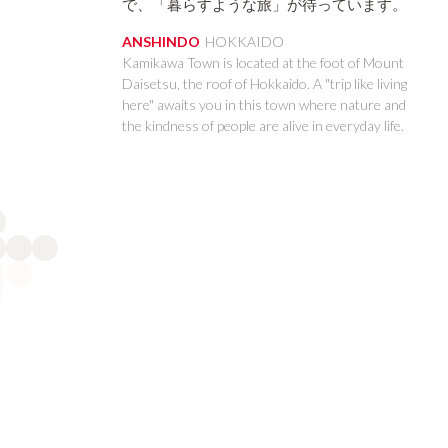
で、「暮らすような旅」が待っています。
KAGOSHIMA
OKINAWA
ANSHINDO
HOKKAIDO
Kamikawa Town is located at the foot of Mount
Daisetsu, the roof of Hokkaido. A "trip like living
here" awaits you in this town where nature and
the kindness of people are alive in everyday life.