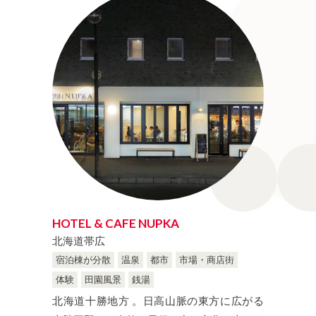
TOKYO
Industrial-heritage
KANAGAWA
Countryside
福井県
山梨県
FUKUI
YAMANASHI
愛知県
三重県
AICHI
MIE
兵庫県
奈良県
HYOGO
NARA
岡山県
広島県
OKAYAMA
HIROSHIMA
愛媛県
高知県
HOTEL & CAFE NUPKA
EHIME
KOCHI
北海道帯広
宿泊棟が分散
温泉
都市
市場・商店街
熊本県
大分県
体験
田園風景
銭湯
KUMAMOTO
OITA
北海道十勝地方 。日高山脈の東方に広がる