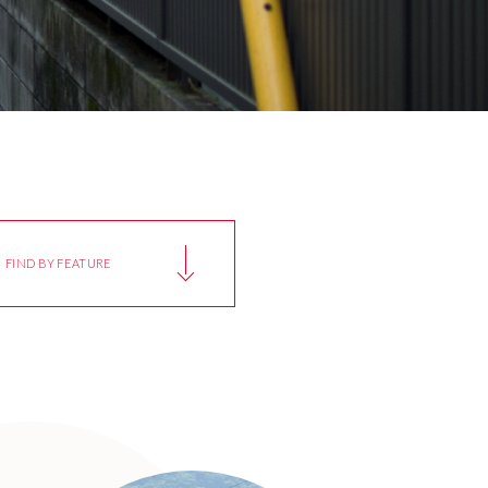
FIND BY FEATURE
秋田県
山のまち
AKITA
Mountain Town
群馬県
文化財級の建物
cape
GUNMA
Cultural Property Class
新潟県
銭湯