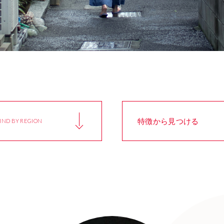
特徴から見つける
IND BY REGION
岩手県
眺望がきれい
宮城県
海のまち
IWATE
Beautiful View
MIYAGI
Seaside Town
茨城県
市場・商店街
栃木県
歴史的街並
IBARAKI
Market & Shopping Street
TOCHIGI
Historical Towns
東京都
産業遺産
神奈川県
田園風景