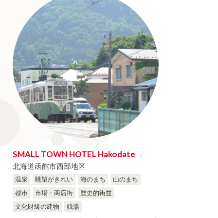
NIGATA
Sento
長野県
NAGANO
滋賀県
SHIGA
和歌山県
WAKAYAMA
山口県
YAMAGUCHI
福岡県
SMALL TOWN HOTEL Hakodate
FUKUOKA
北海道函館市西部地区
温泉
眺望がきれい
海のまち
山のまち
宮崎県
都市
市場・商店街
歴史的街並
MIYAZAKI
文化財級の建物
銭湯