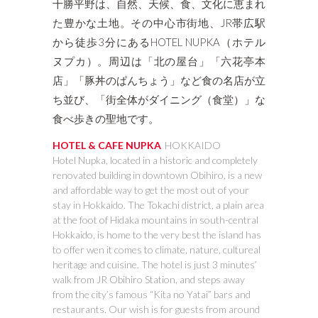
十勝平野は、自然、天候、食、文化に恵まれ
た豊かな土地。その中心市街地、JR帯広駅
から徒歩3分にあるHOTEL NUPKA（ホテル
ヌプカ）。周辺は「北の屋台」「六花亭本
店」「豚丼のぱんちょう」など食の名店が立
ち並び、「街全体がダイニング（食堂）」な
食べ歩きの聖地です。
HOTEL & CAFE NUPKA
HOKKAIDO
Hotel Nupka, located in a historic and completely
renovated building in downtown Obihiro, is a new
and affordable way to get the most out of your
stay in Hokkaido. The Tokachi district, a plain area
at the foot of Hidaka mountains in south-central
Hokkaido, is home to the very best the island has
to offer wen it comes to climate, nature, cultureal
heritage and cuisine. The hotel is just 3 minutes’
walk from JR Obihiro Station, and steps away
from the city’s famous “Kita no Yatai” bars and
restaurants. Our wish is for guests from around