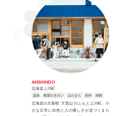
SAITAMA
Limited to One Group Only
CHIBA
experience
富山県
島
石川県
城下町
TOYAMA
island
ISHIKAWA
Old castle town
岐阜県
静岡県
GIFU
SHIZUOKA
京都府
大阪府
KYOTO
OSAKA
鳥取県
島根県
TOTTORI
SHIMANE
徳島県
香川県
ANSHINDO
TOSHIMA
KAGAWA
北海道上川町
温泉
眺望がきれい
山のまち
郊外
体験
佐賀県
長崎県
北海道の大屋根 “大雪山”のふもと上川町。小
SAGA
NAGASAKI
さな日常に自然と人の優しさが息づくまち
鹿児島県
沖縄県