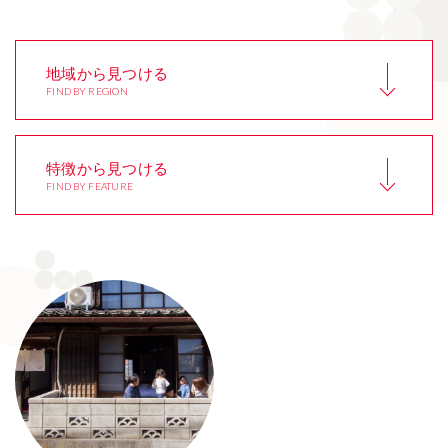
地域から見つける
FIND BY REGION
北海道
秋田県
HOKKAIDO
AKITA
特徴から見つける
茨城県
群馬県
FIND BY FEATURE
IBARAKI
GUNMA
埼玉県
東京都
宿泊棟が分散
温泉
SAITAMA
TOKYO
Dispersed Lodgings
Hot Spring
神奈川県
新潟県
眺望がきれい
海のまち
KANAGAWA
NIGATA
Beautiful View
Seaside Town
富山県
福井県
山のまち
郊外
TOYAMA
FUKUI
Mountain Town
In the Suburbs
長野県
静岡県
都市
市場・商店街
NAGANO
SHIZUOKA
In the City
Market & Shopping Street
愛知県
京都府
歴史的街並
文化財級の建物
AICHI
KYOTO
Historical Townscape
Cultural Property Class