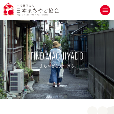
トップページ
お知らせ
FIND MACHIYADO
まちやど協会について
まちやどについて
まちやどを見つける
まちやどを見つける
入会案内
お問い合わせ
Facebook