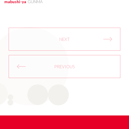
mabushi-ya
GUNMA
NEXT
PREVIOUS