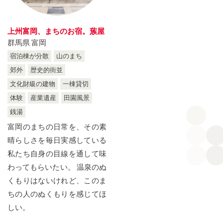
奈良県
和歌山県
一棟貸切
体験
NARA
WAKAYAMA
Limited to One Group Only
experience
島根県
岡山県
産業遺産
田園風景
上州富岡、まちのお宿。蔟屋
SHIMANE
OKAYAMA
Industrial-heritage
Countryside
群馬県 富岡
広島県
香川県
銭湯
島
HIROSHIMA
KAGAWA
宿泊棟が分散
山のまち
Sento
island
福岡県
熊本県
郊外
歴史的街並
城下町
FUKUOKA
KUMAMOTO
Old castle town
文化財級の建物
一棟貸切
鹿児島県
体験
産業遺産
田園風景
KAGOSHIMA
銭湯
富岡のまちの日常を、その素
晴らしさを毎日実感している
私たち自身の目線を通して味
わってもらいたい。 温泉のぬ
くもりはないけれど、このま
ちの人のぬくもりを感じてほ
しい。